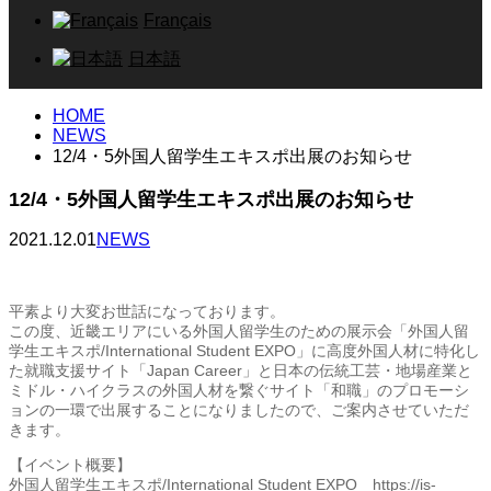
Français
日本語
HOME
NEWS
12/4・5外国人留学生エキスポ出展のお知らせ
12/4・5外国人留学生エキスポ出展のお知らせ
2021.12.01
NEWS
平素より大変お世話になっております。
この度、近畿エリアにいる外国人留学生のための展示会「外国人留
学生エキスポ/International Student EXPO」に高度外国人材に特化し
た就職支援サイト「Japan Career」と日本の伝統工芸・地場産業と
ミドル・ハイクラスの外国人材を繋ぐサイト「和職」のプロモーシ
ョンの一環で出展することになりましたので、ご案内させていただ
きます。
【イベント概要】
外国人留学生エキスポ/International Student EXPO https://is-