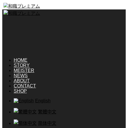
HOME
STORY
MEISTER
NEWS
ABOUT
CONTACT
SHOP
English
繁體中文
简体中文