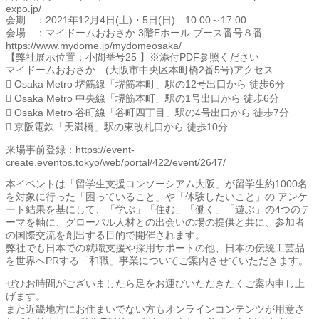
expo.jp/
会期 ：2021年12月4日(土)・5日(日) 10:00～17:00
会場 ：マイドームおおさか 3階Eホール ブース番号８番
https://www.mydome.jp/mydomeosaka/
【弊社展示位置：小間番号25 】※添付PDF参照ください
マイドームおおさか (大阪市中央区本町橋2番5号)アクセス
 Osaka Metro 堺筋線「堺筋本町」駅の12号出口から 徒歩6分
 Osaka Metro 中央線「堺筋本町」駅の1号出口から 徒歩6分
 Osaka Metro 谷町線「谷町四丁目」駅の4号出口から 徒歩7分
 京阪電鉄「天満橋」駅の東改札口から 徒歩10分
来場事前登録：https://event-
create.eventos.tokyo/web/portal/422/event/2647/
本イベントは「留学生支援コンソーシアム大阪」が留学生約1000名
を対象に行った「困っていること」や「体験したいこと」の アンケ
ート結果を基にして、「学ぶ」「住む」「働く」「遊ぶ」の4つのテ
ーマを軸に、グローバル人材との出会いの場の提供と共に、参加者
の国際交流を創出する目的で開催されます。
弊社でも日本での就職支援や採用サポートの他、日本の伝統工芸品
を世界へPRする「和職」事業についてご案内させていただきます。
ぜひお時間がございましたら足をお運びいただきたくご案内申し上
げます。
また近畿地方にお住まいでない方もオンラインコンテンツが用意さ