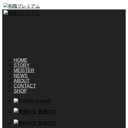
HOME
STORY
MEISTER
NEWS
ABOUT
CONTACT
SHOP
English
繁體中文
简体中文