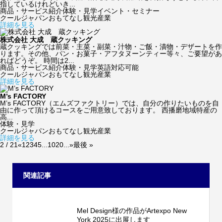
指しているけれどいき...
商品・サービス紹介
体験・見学
イベント・セミナー
クールジャパン
おもてなし観光産業
詳細を見る
株式会社 大成 蔵クッキング
蔵クッキングでは前菜・主菜・副菜・汁物・ご飯・漬物・デザートを作
ります。その他、パン・お菓子・アフタヌーンティー等々、ご要望があ
ればどうぞ。 時間は2...
商品・サービス紹介
体験・見学
英語対応可能
クールジャパン
おもてなし観光産業
詳細を見る
M’s FACTORY
M’s FACTORY（エムズファクトリー）では、自分の作りたいものを自
由に作って頂けるコースをご用意致しております。 西播磨地域特産の
高...
体験・見学
クールジャパン
おもてなし観光産業
詳細を見る
2 / 21
«
1
2
3
4
5
...
10
20
...
»
最後 »
関連記事
Mel Design様の作品がArtexpo New
York 2025に出展します