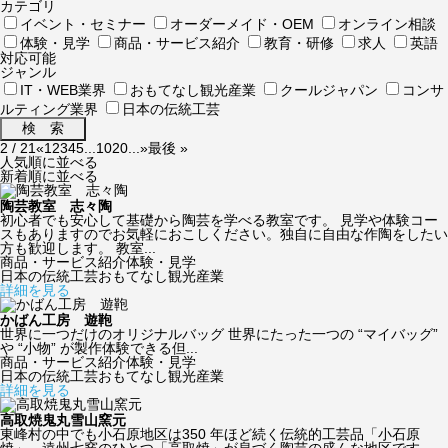
カテゴリ
イベント・セミナー
オーダーメイド・OEM
オンライン相談
体験・見学
商品・サービス紹介
教育・研修
求人
英語
対応可能
ジャンル
IT・WEB業界
おもてなし観光産業
クールジャパン
コンサ
ルティング業界
日本の伝統工芸
2 / 21
«
1
2
3
4
5
...
10
20
...
»
最後 »
人気順に並べる
新着順に並べる
陶芸教室 志々陶
初心者でも安心して基礎から陶芸を学べる教室です。 見学や体験コー
スもありますのでお気軽におこしください。独自に自由な作陶をしたい
方も歓迎します。 教室...
商品・サービス紹介
体験・見学
日本の伝統工芸
おもてなし観光産業
詳細を見る
かばん工房 遊鞄
世界に一つだけのオリジナルバッグ 世界にたった一つの “マイバッグ”
や “小物” が製作体験できる但...
商品・サービス紹介
体験・見学
日本の伝統工芸
おもてなし観光産業
詳細を見る
高取焼鬼丸雪山窯元
東峰村の中でも小石原地区は350 年ほど続く伝統的工芸品「小石原