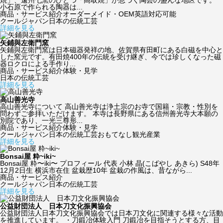
焼」、遠州七窯のひとつ「高取焼」が息づく陶芸の盛んな地区です。
小石原で作られる陶器は...
商品・サービス紹介
オーダーメイド・OEM
英語対応可能
クールジャパン
日本の伝統工芸
詳細を見る
矢鋪與左衛門窯
矢鋪與左衛門窯は日本磁器発祥の地、佐賀県有田町にある白磁を中心と
した窯元です。有田焼400年の伝統を受け継ぎ、今では珍しくなった磁
器ロクロによる手作り...
商品・サービス紹介
体験・見学
日本の伝統工芸
詳細を見る
高山善光寺
高山善光寺について 高山善光寺は浄土宗のお寺で国籍・宗教・性別を
問わずご参拝いただけます。 本寺は長野県にある信州善光寺大本願の
別院であり、一光三尊形...
商品・サービス紹介
体験・見学
クールジャパン
日本の伝統工芸
おもてなし観光産業
詳細を見る
Bonsai屋 粋~iki~
Bonsai屋 粋〜iki〜 プロフィール 代表 小林 晶(こばやし あきら) S48年
12月2日生 横浜市在住 盆栽歴10年 盆栽の作風は、昔ながら...
商品・サービス紹介
クールジャパン
日本の伝統工芸
詳細を見る
公益財団法人 日本刀文化振興協会
公益財団法人日本刀文化振興協会では日本刀文化に関連する様々な活動
を推進しています。 ・刀鍛冶体験入門 刀鍛冶を目指そうとする方、目