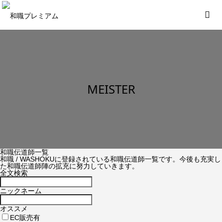
MEISTER
和職伝道師一覧
和職 / WASHOKUに登録されている和職伝道師一覧です。今後も充実し
た和職伝道師陣の拡充に努力していきます。
全文検索
ニックネーム
オススメ
EC販売有