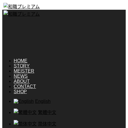
HOME
STORY
MEISTER
NEWS
ABOUT
CONTACT
SHOP
English
繁體中文
简体中文